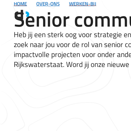
HOME
OVER-ONS
WERKEN-BIJ
Ga
Senior commu
naar
de
inhoud
Heb jij een sterk oog voor strategie 
zoek naar jou voor de rol van senior c
impactvolle projecten voor onder ande
Rijkswaterstaat. Word jij onze nieuwe