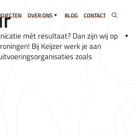
ur
ROJECTEN
OVER ONS
BLOG
CONTACT
icatie mét resultaat? Dan zijn wij op
roningen! Bij Keijzer werk je aan
uitvoeringsorganisaties zoals