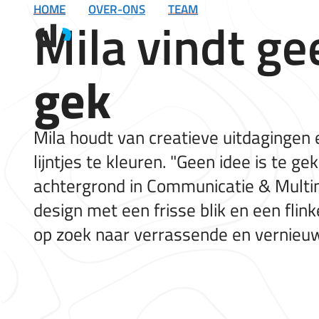
HOME
OVER-ONS
TEAM
Ga
Mila vindt ge
naar
de
inhoud
gek
Mila houdt van creatieve uitdagingen 
lijntjes te kleuren. "Geen idee is te ge
achtergrond in Communicatie & Multim
design met een frisse blik en een flink
op zoek naar verrassende en vernieu