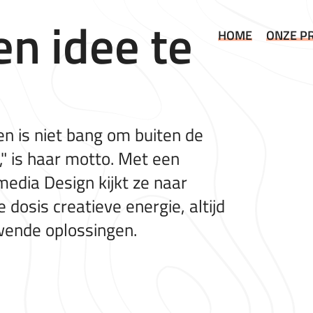
en idee te
HOME
ONZE P
en is niet bang om buiten de
k," is haar motto. Met een
edia Design kijkt ze naar
e dosis creatieve energie, altijd
wende oplossingen.