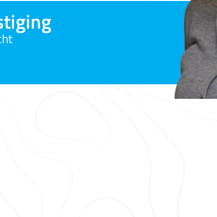
tiging
cht