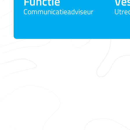
Functie
Ves
Communicatieadviseur
Utre