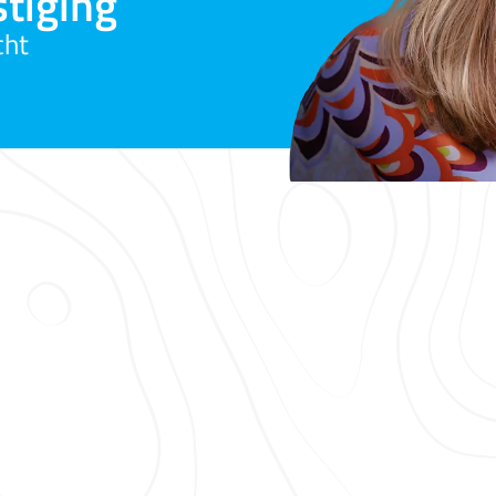
tiging
cht