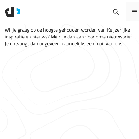
HOME
Ga
naar
Nieuwsbrief
de
inhoud
Wil je graag op de hoogte gehouden worden van Keijzerlijke
inspiratie en nieuws? Meld je dan aan voor onze nieuwsbrief.
HOME
Je ontvangt dan ongeveer maandelijks een mail van ons.
ONZE PROJECTEN
OVER ONS
BLOG
CONTACT